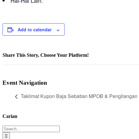
Hal-Hal Lain.
Add to calendar
Share This Story, Choose Your Platform!
Facebook
Twitter
LinkedIn
WhatsApp
Pinterest
Xing
Email
Event Navigation
Taklimat Kupon Baja Sebatian MPOB & Pengilangan
Carian
Search
for: