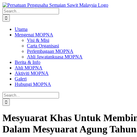
Skip
to
Search
content
for:
Utama
Mengenai MOPNA
Visi & Misi
Carta Organisasi
Perlembagaan MOPNA
Ahli Jawatankuasa MOPNA
Berita & Info
Ahli MOPNA
Aktiviti MOPNA
Galeri
Hubungi MOPNA
Search
for:
Mesyuarat Khas Untuk Membin
Dalam Mesyuarat Agung Tahun