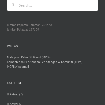
Search
for:
Jumlah Paparan Halaman:
264420
Jumlah Pelawat:
197109
PAUTAN
Malaysian Palm Oil Board (MPOB)
Kementerian Perusahaan Perladangan & Komuniti (KPPK)
MOPNA Webmail
KATEGORI
Aktiviti (7)
Artikel (2)