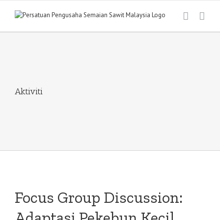
Skip
to
content
Aktiviti
Focus Group Discussion:
Adaptasi Pekebun Kecil