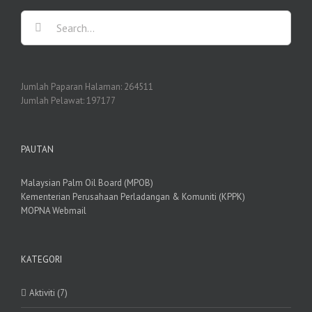
Search
for:
Jumlah Paparan Halaman:
264511
Jumlah Pelawat:
197177
PAUTAN
Malaysian Palm Oil Board (MPOB)
Kementerian Perusahaan Perladangan & Komuniti (KPPK)
MOPNA Webmail
KATEGORI
Aktiviti (7)