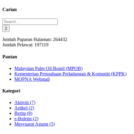
Carian
Search
for:
Jumlah Paparan Halaman:
264432
Jumlah Pelawat:
197119
Pautan
Malaysian Palm Oil Board (MPOB)
Kementerian Perusahaan Perladangan & Komuniti (KPPK)
MOPNA Webmail
Kategori
Aktiviti (7)
Artikel (2)
Berita (8)
e-Buletin (2)
Mesyuarat Agung (5)