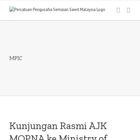
Skip
to
content
MPIC
Kunjungan Rasmi AJK
MOPNA ke Ministry of