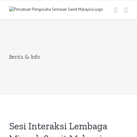
Skip
to
content
Berita & Info
View
Larger
Sesi Interaksi Lembaga
Image