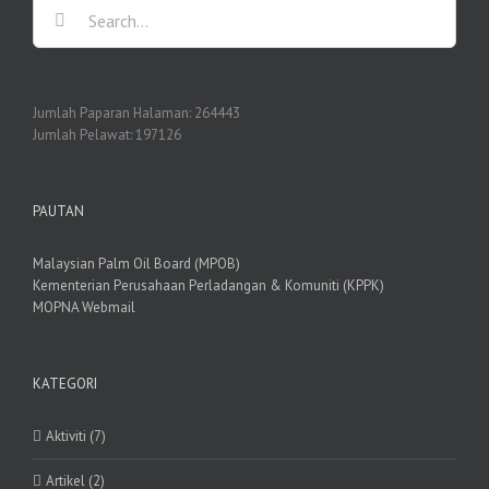
Search
for:
Jumlah Paparan Halaman:
264443
Jumlah Pelawat:
197126
PAUTAN
Malaysian Palm Oil Board (MPOB)
Kementerian Perusahaan Perladangan & Komuniti (KPPK)
MOPNA Webmail
KATEGORI
Aktiviti (7)
Artikel (2)