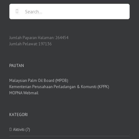
Search
for:
Jumlah Paparan Halaman:
264454
Jumlah Pelawat:
197136
PAUTAN
Malaysian Palm Oil Board (MPOB)
Kementerian Perusahaan Perladangan & Komuniti (KPPK)
MOPNA Webmail
KATEGORI
Aktiviti (7)