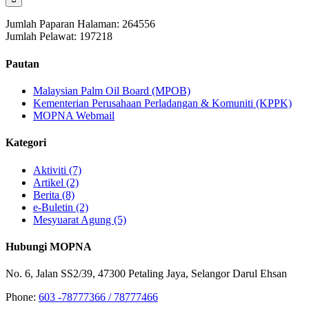
Jumlah Paparan Halaman:
264556
Jumlah Pelawat:
197218
Pautan
Malaysian Palm Oil Board (MPOB)
Kementerian Perusahaan Perladangan & Komuniti (KPPK)
MOPNA Webmail
Kategori
Aktiviti (7)
Artikel (2)
Berita (8)
e-Buletin (2)
Mesyuarat Agung (5)
Hubungi MOPNA
No. 6, Jalan SS2/39, 47300 Petaling Jaya, Selangor Darul Ehsan
Phone:
603 -78777366 / 78777466