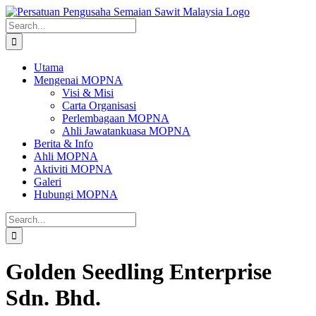
Skip
to
Search
content
for:
Utama
Mengenai MOPNA
Visi & Misi
Carta Organisasi
Perlembagaan MOPNA
Ahli Jawatankuasa MOPNA
Berita & Info
Ahli MOPNA
Aktiviti MOPNA
Galeri
Hubungi MOPNA
Search
for:
Golden Seedling Enterprise
Sdn. Bhd.