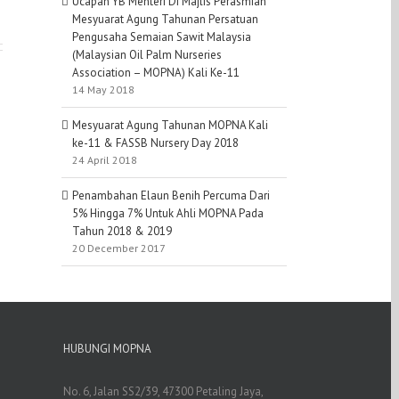
Ucapan YB Menteri Di Majlis Perasmian
Mesyuarat Agung Tahunan Persatuan
Pengusaha Semaian Sawit Malaysia
(Malaysian Oil Palm Nurseries
Association – MOPNA) Kali Ke-11
14 May 2018
Mesyuarat Agung Tahunan MOPNA Kali
ke-11 & FASSB Nursery Day 2018
24 April 2018
Penambahan Elaun Benih Percuma Dari
5% Hingga 7% Untuk Ahli MOPNA Pada
Tahun 2018 & 2019
20 December 2017
HUBUNGI MOPNA
No. 6, Jalan SS2/39, 47300 Petaling Jaya,