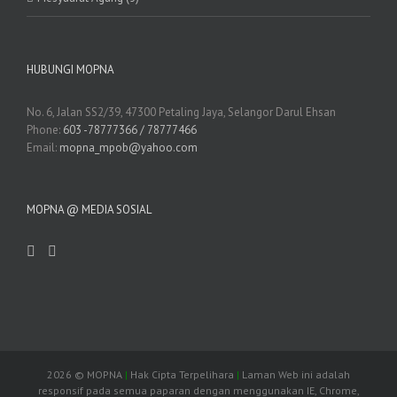
HUBUNGI MOPNA
No. 6, Jalan SS2/39, 47300 Petaling Jaya, Selangor Darul Ehsan
Phone:
603 -78777366 / 78777466
Email:
mopna_mpob@yahoo.com
MOPNA @ MEDIA SOSIAL
2026
© MOPNA
|
Hak Cipta Terpelihara
|
Laman Web ini adalah
responsif pada semua paparan dengan menggunakan IE, Chrome,