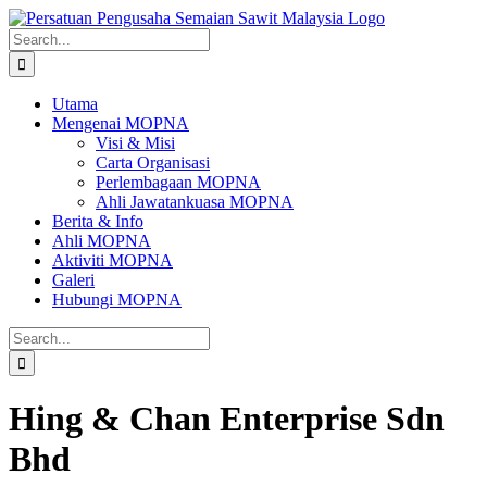
Skip
to
Search
content
for:
Utama
Mengenai MOPNA
Visi & Misi
Carta Organisasi
Perlembagaan MOPNA
Ahli Jawatankuasa MOPNA
Berita & Info
Ahli MOPNA
Aktiviti MOPNA
Galeri
Hubungi MOPNA
Search
for:
Hing & Chan Enterprise Sdn
Bhd