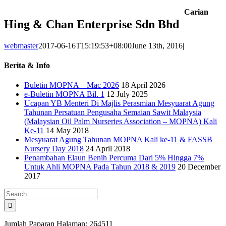
Carian
Hing & Chan Enterprise Sdn Bhd
webmaster
2017-06-16T15:19:53+08:00
June 13th, 2016
|
Berita & Info
Buletin MOPNA – Mac 2026
18 April 2026
e-Buletin MOPNA Bil. 1
12 July 2025
Ucapan YB Menteri Di Majlis Perasmian Mesyuarat Agung
Tahunan Persatuan Pengusaha Semaian Sawit Malaysia
(Malaysian Oil Palm Nurseries Association – MOPNA) Kali
Ke-11
14 May 2018
Mesyuarat Agung Tahunan MOPNA Kali ke-11 & FASSB
Nursery Day 2018
24 April 2018
Penambahan Elaun Benih Percuma Dari 5% Hingga 7%
Untuk Ahli MOPNA Pada Tahun 2018 & 2019
20 December
2017
Search
for:
Jumlah Paparan Halaman:
264511