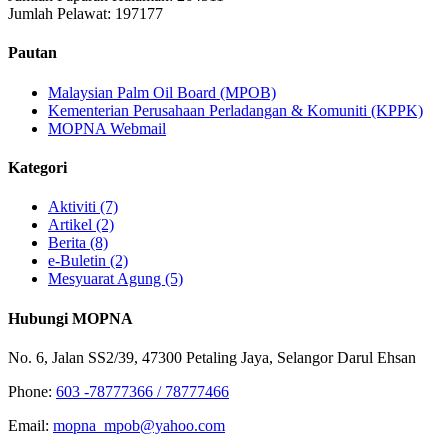
Jumlah Pelawat:
197177
Pautan
Malaysian Palm Oil Board (MPOB)
Kementerian Perusahaan Perladangan & Komuniti (KPPK)
MOPNA Webmail
Kategori
Aktiviti (7)
Artikel (2)
Berita (8)
e-Buletin (2)
Mesyuarat Agung (5)
Hubungi MOPNA
No. 6, Jalan SS2/39, 47300 Petaling Jaya, Selangor Darul Ehsan
Phone:
603 -78777366 / 78777466
Email:
mopna_mpob@yahoo.com