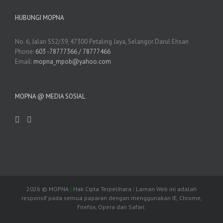
HUBUNGI MOPNA
No. 6, Jalan SS2/39, 47300 Petaling Jaya, Selangor Darul Ehsan
Phone:
603 -78777366 / 78777466
Email:
mopna_mpob@yahoo.com
MOPNA @ MEDIA SOSIAL
2026
© MOPNA
|
Hak Cipta Terpelihara
|
Laman Web ini adalah
responsif pada semua paparan dengan menggunakan IE, Chrome,
Firefox, Opera dan Safari.