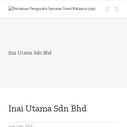
Skip
to
content
Inai Utama Sdn Bhd
Inai Utama Sdn Bhd
June 13th, 2016