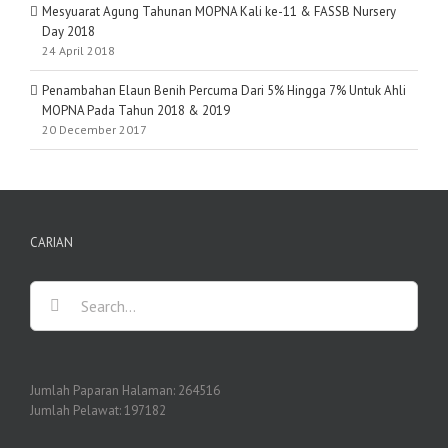
Mesyuarat Agung Tahunan MOPNA Kali ke-11 & FASSB Nursery
Day 2018
24 April 2018
Penambahan Elaun Benih Percuma Dari 5% Hingga 7% Untuk Ahli
MOPNA Pada Tahun 2018 & 2019
20 December 2017
CARIAN
Search
for:
Jumlah Paparan Halaman:
264516
Jumlah Pelawat:
197182