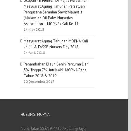
Ucapan YB Menteri Di Majlis Perasmian
Mesyuarat Agung Tahunan Persatuan
Pengusaha Semaian Sawit Malaysia
(Malaysian Oil Palm Nurseries
Association – MOPNA) Kali Ke-11
14 May 2018
Mesyuarat Agung Tahunan MOPNA Kali
ke-11 & FASSB Nursery Day 2018
24 April 2018
Penambahan Elaun Benih Percuma Dari
5% Hingga 7% Untuk Ahli MOPNA Pada
Tahun 2018 & 2019
20 December 2017
HUBUNGI MOPNA
No. 6, Jalan SS2/39, 47300 Petaling Jaya,