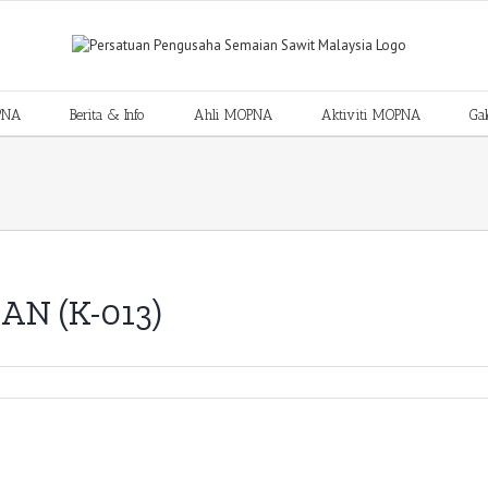
PNA
Berita & Info
Ahli MOPNA
Aktiviti MOPNA
Gal
N (K-013)