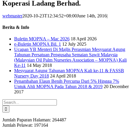
Koperasi Ladang Berhad.
webmaster
2020-10-23T12:34:52+08:00
June 14th, 2016
|
Berita & Info
Buletin MOPNA – Mac 2026
18 April 2026
e-Buletin MOPNA Bil. 1
12 July 2025
Ucapan YB Menteri Di Majlis Perasmian Mesyuarat Agung
Tahunan Persatuan Pengusaha Semaian Sawit Malaysia
(Malaysian Oil Palm Nurseries Association – MOPNA) Kali
Ke-11
14 May 2018
Mesyuarat Agung Tahunan MOPNA Kali ke-11 & FASSB
Nursery Day 2018
24 April 2018
Penambahan Elaun Benih Percuma Dari 5% Hingga 7%
Untuk Ahli MOPNA Pada Tahun 2018 & 2019
20 December
2017
Search
for:
Jumlah Paparan Halaman:
264487
Jumlah Pelawat:
197164