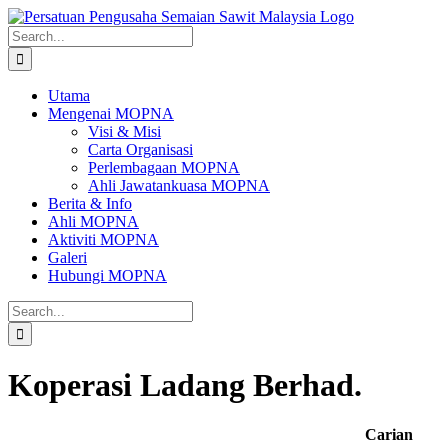
Skip
to
Search
content
for:
Utama
Mengenai MOPNA
Visi & Misi
Carta Organisasi
Perlembagaan MOPNA
Ahli Jawatankuasa MOPNA
Berita & Info
Ahli MOPNA
Aktiviti MOPNA
Galeri
Hubungi MOPNA
Search
for:
Koperasi Ladang Berhad.
Carian