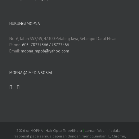
HUBUNGI MOPNA
No. 6, Jalan SS2/39, 47300 Petaling Jaya, Selangor Darul Ehsan
Phone:
603 -78777366 / 78777466
Email:
mopna_mpob@yahoo.com
MOPNA @ MEDIA SOSIAL
2026
© MOPNA
|
Hak Cipta Terpelihara
|
Laman Web ini adalah
responsif pada semua paparan dengan menggunakan IE, Chrome,