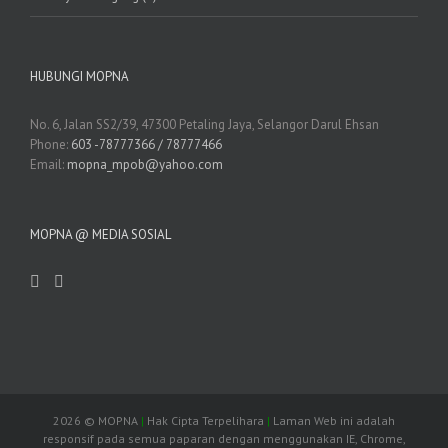
HUBUNGI MOPNA
No. 6, Jalan SS2/39, 47300 Petaling Jaya, Selangor Darul Ehsan
Phone:
603 -78777366 / 78777466
Email:
mopna_mpob@yahoo.com
MOPNA @ MEDIA SOSIAL
2026
© MOPNA
|
Hak Cipta Terpelihara
|
Laman Web ini adalah
responsif pada semua paparan dengan menggunakan IE, Chrome,