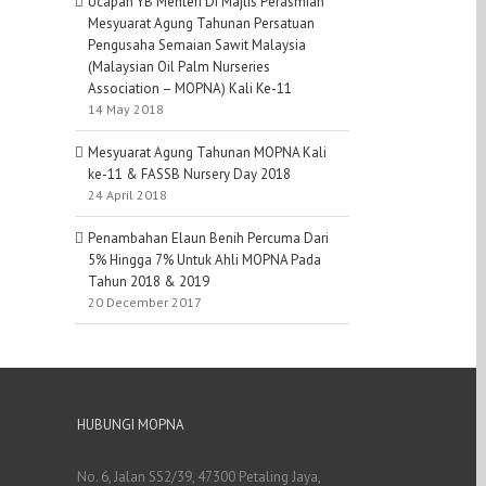
Ucapan YB Menteri Di Majlis Perasmian
Mesyuarat Agung Tahunan Persatuan
Pengusaha Semaian Sawit Malaysia
(Malaysian Oil Palm Nurseries
Association – MOPNA) Kali Ke-11
14 May 2018
Mesyuarat Agung Tahunan MOPNA Kali
ke-11 & FASSB Nursery Day 2018
24 April 2018
Penambahan Elaun Benih Percuma Dari
5% Hingga 7% Untuk Ahli MOPNA Pada
Tahun 2018 & 2019
20 December 2017
HUBUNGI MOPNA
No. 6, Jalan SS2/39, 47300 Petaling Jaya,