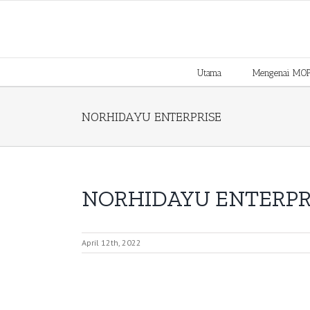
Skip
to
content
Utama
Mengenai MO
NORHIDAYU ENTERPRISE
NORHIDAYU ENTERPR
April 12th, 2022