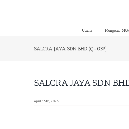
Skip
to
content
Utama
Mengenai MO
SALCRA JAYA SDN BHD (Q-039)
SALCRA JAYA SDN BHD
April 15th, 2026