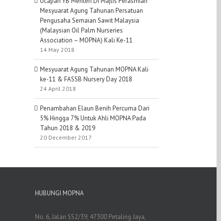
Ucapan YB Menteri Di Majlis Perasmian
Mesyuarat Agung Tahunan Persatuan
Pengusaha Semaian Sawit Malaysia
(Malaysian Oil Palm Nurseries
Association – MOPNA) Kali Ke-11
14 May 2018
Mesyuarat Agung Tahunan MOPNA Kali
ke-11 & FASSB Nursery Day 2018
24 April 2018
Penambahan Elaun Benih Percuma Dari
5% Hingga 7% Untuk Ahli MOPNA Pada
Tahun 2018 & 2019
20 December 2017
HUBUNGI MOPNA
No. 6, Jalan SS2/39, 47300 Petaling Jaya,