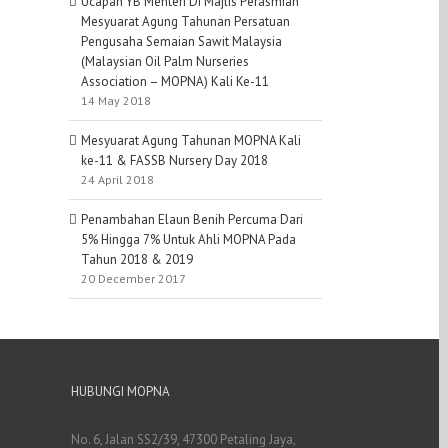
Ucapan YB Menteri Di Majlis Perasmian
Mesyuarat Agung Tahunan Persatuan
Pengusaha Semaian Sawit Malaysia
(Malaysian Oil Palm Nurseries
Association – MOPNA) Kali Ke-11
14 May 2018
Mesyuarat Agung Tahunan MOPNA Kali
ke-11 & FASSB Nursery Day 2018
24 April 2018
Penambahan Elaun Benih Percuma Dari
5% Hingga 7% Untuk Ahli MOPNA Pada
Tahun 2018 & 2019
20 December 2017
HUBUNGI MOPNA
No. 6, Jalan SS2/39, 47300 Petaling Jaya,