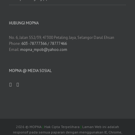
HUBUNGI MOPNA
No. 6, Jalan SS2/39, 47300 Petaling Jaya, Selangor Darul Ehsan
Phone:
603 -78777366 / 78777466
Email:
mopna_mpob@yahoo.com
MOPNA @ MEDIA SOSIAL
2026
© MOPNA
|
Hak Cipta Terpelihara
|
Laman Web ini adalah
responsif pada semua paparan dengan menggunakan IE, Chrome,