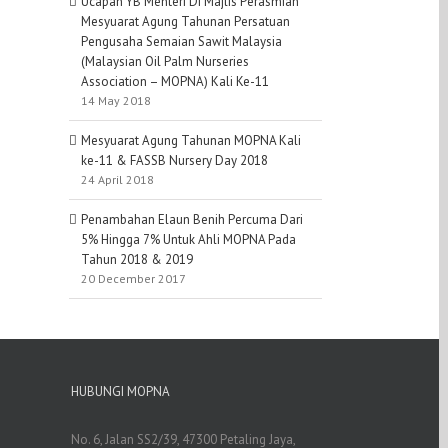
Ucapan YB Menteri Di Majlis Perasmian
Mesyuarat Agung Tahunan Persatuan
Pengusaha Semaian Sawit Malaysia
(Malaysian Oil Palm Nurseries
Association – MOPNA) Kali Ke-11
14 May 2018
Mesyuarat Agung Tahunan MOPNA Kali
ke-11 & FASSB Nursery Day 2018
24 April 2018
Penambahan Elaun Benih Percuma Dari
5% Hingga 7% Untuk Ahli MOPNA Pada
Tahun 2018 & 2019
20 December 2017
HUBUNGI MOPNA
No. 6, Jalan SS2/39, 47300 Petaling Jaya,