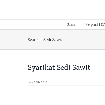
Skip
to
content
Utama
Mengenai MO
Syarikat Sedi Sawit
Syarikat Sedi Sawit
June 20th, 2017