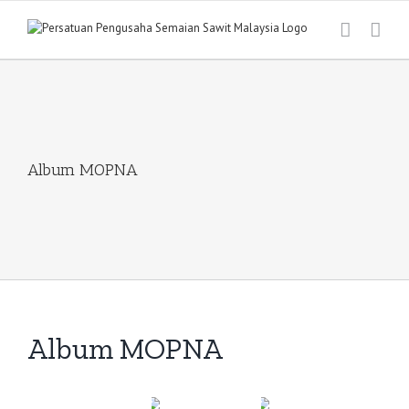
Skip
to
content
Album MOPNA
Album MOPNA