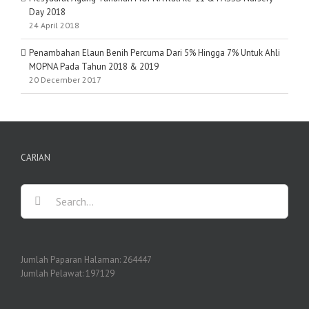
Day 2018
24 April 2018
Penambahan Elaun Benih Percuma Dari 5% Hingga 7% Untuk Ahli
MOPNA Pada Tahun 2018 & 2019
20 December 2017
CARIAN
Search
for:
Jumlah Paparan Halaman:
264447
Jumlah Pelawat:
197129