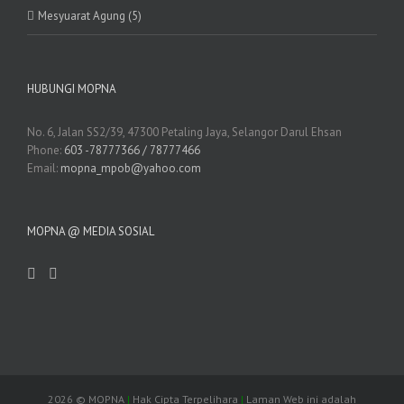
Mesyuarat Agung (5)
HUBUNGI MOPNA
No. 6, Jalan SS2/39, 47300 Petaling Jaya, Selangor Darul Ehsan
Phone:
603 -78777366 / 78777466
Email:
mopna_mpob@yahoo.com
MOPNA @ MEDIA SOSIAL
2026
© MOPNA
|
Hak Cipta Terpelihara
|
Laman Web ini adalah