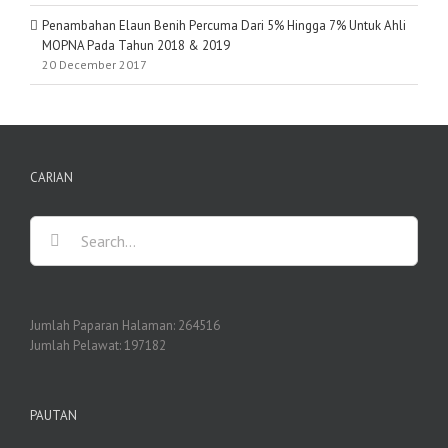
Penambahan Elaun Benih Percuma Dari 5% Hingga 7% Untuk Ahli
MOPNA Pada Tahun 2018 & 2019
20 December 2017
CARIAN
Search
for:
Jumlah Paparan Halaman:
264516
Jumlah Pelawat:
197182
PAUTAN